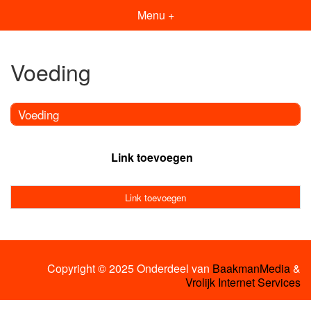
Menu +
Voeding
Voeding
Link toevoegen
Link toevoegen
Copyright © 2025 Onderdeel van
BaakmanMedia
&
Vrolijk Internet Services