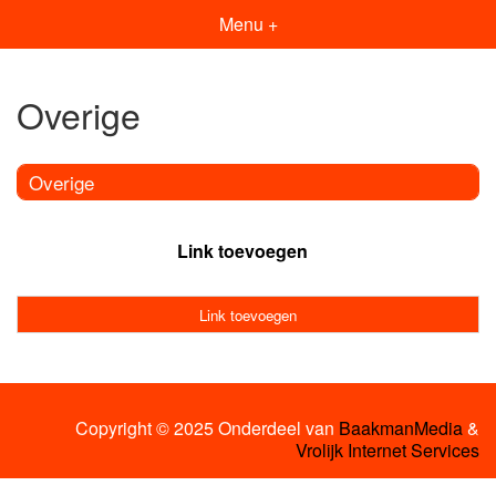
Menu +
Overige
Overige
Link toevoegen
Link toevoegen
Copyright © 2025 Onderdeel van
BaakmanMedia
&
Vrolijk Internet Services